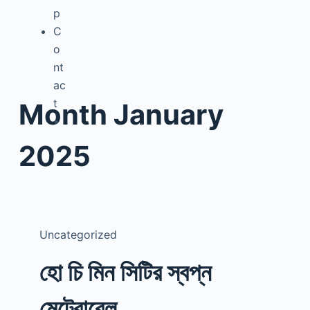
p
C
o
nt
ac
t
Month
January
2025
Uncategorized
হো চি মিন সিটির স্বপ্ন
মেট্রোরেল