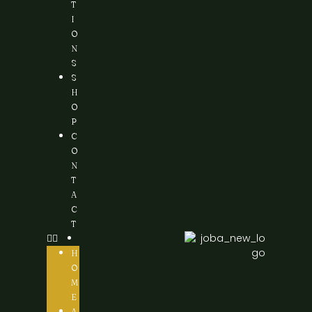
T
I
O
N
S
S
H
O
P
C
O
N
T
A
C
T
H
O
M
E
A