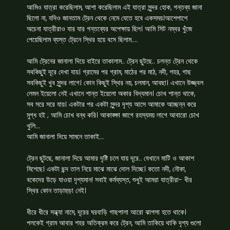
আমিও যাত্রা করেছিলাম, আশা করেছিলাম এই যাত্রা সুন্দর হোক, গন্তব্য জানা
ছিলো না, যদিও জানতাম ট্রেন থেকে নেমে যেতে হবে একসময়।আশেপাশে
অচেনা যাত্রীরাও যার যার গন্তব্যের অপেক্ষায় ছিল। আমি সিট নম্বর খুঁজে
পেয়েছিলাম ব্যস্ত ট্রেনে স্থির হয়ে বসে ছিলাম….
আমি ট্রেনের জানালা দিয়ে বাইরে তাকালাম.. ট্রেন ছুটছে.. চলন্ত ট্রেন থেকে
সবকিছুই দূরে দেখা যায়। গ্রামের পর গ্রাম, মাঠের পর মাঠ, নদী, শহর, গাছ
সবকিছুই খুব সুন্দর লাগে। কোন কিছুই স্থির নয়, চলমান, আবছা। এখানে উজ্জ্বল
লেমন ইয়েলো নেই এখানে শান্ত ইয়েলো অকার বিদ্যমান। চোখ শান্ত থাকে,
সব সরে সরে যায়। একটার পর একটা সুন্দর দৃশ্য আসে আমাকে আচ্ছন্ন করে
মুগ্ধ হই ; আমি চোখ বন্ধ করি। আকাঙ্ক্ষা জাগে রহস্যময় লাগে আবারো চোখ
খুলি…
আমি জানালা দিয়ে সামনে তাকাই…
ট্রেন ছুটছে, জানালা দিয়ে আমার দৃষ্টি চলে যায় দূরে.. যেখানে মাটি ও আকাশ
মিশেছে। একটা ছন্দ তাল নিয়ে মাঝে মাঝে দোল দিচ্ছে। কতো নদী, নৌকা,
বকেদের উড়ে যাওয়া দৃশ্যমান! সবাই কর্মব্যস্ত, শুধুই আমরা যাত্রীরা- ধীর
স্থির কোন তাড়াহুড়া নেই।
ধীরে ধীরে সন্ধ্যা নামে, দূরের ঘরবাড়ি গাছপালা আরো ঝাপসা হতে থাকে।
পলকেই গ্রাম আবার শহর অতিক্রম করে ট্রেন, আমি তাকিয়ে থাকি দৃশ্য গুলো