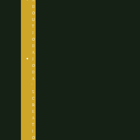
B
O
U
T
J
O
B
A
J
O
B
A
’
S
C
R
E
A
T
I
O