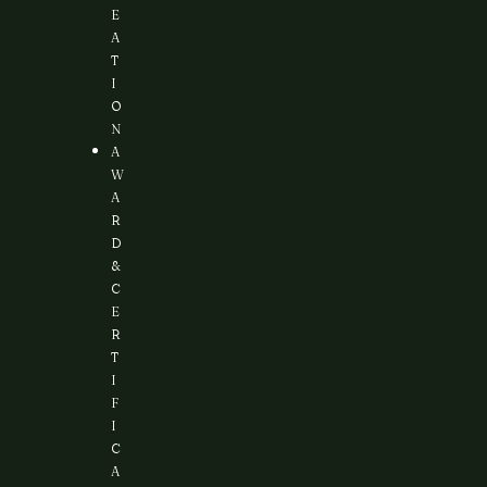
E
A
T
I
O
N
A
W
A
R
D
&
C
E
R
T
I
F
I
C
A