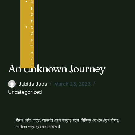
S
H
O
P
C
O
N
T
A
C
An Unknown Journey
T
Jubida Joba
March 23, 2023
Uncategorized
জীবন একটা যাত্রা, অনেকটা ট্রেন যাত্রার মতো। বিভিন্ন স্টেশনে ট্রেন দাঁড়ায়,
আমাদের গন্তব্যে নেমে যেতে হয়।