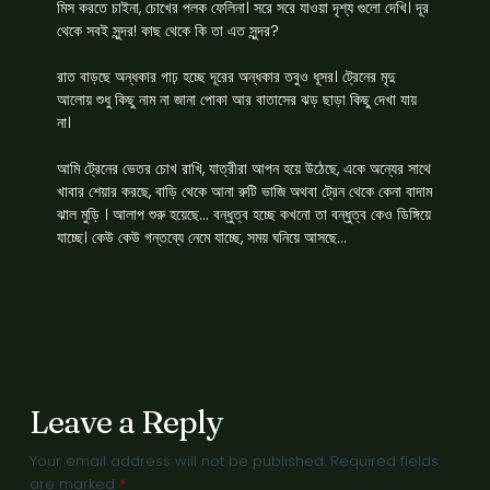
মিস করতে চাইনা, চোখের পলক ফেলিনা। সরে সরে যাওয়া দৃশ্য গুলো দেখি। দূর
থেকে সবই সুন্দর! কাছ থেকে কি তা এত সুন্দর?
রাত বাড়ছে অন্ধকার গাঢ় হচ্ছে দূরের অন্ধকার তবুও ধূসর। ট্রেনের মৃদু
আলোয় শুধু কিছু নাম না জানা পোকা আর বাতাসের ঝড় ছাড়া কিছু দেখা যায়
না।
আমি ট্রেনের ভেতর চোখ রাখি, যাত্রীরা আপন হয়ে উঠেছে, একে অন্যের সাথে
খাবার শেয়ার করছে, বাড়ি থেকে আনা রুটি ভাজি অথবা ট্রেন থেকে কেনা বাদাম
ঝাল মুড়ি । আলাপ শুরু হয়েছে… বন্ধুত্ব হচ্ছে কখনো তা বন্ধুত্ব কেও ডিঙ্গিয়ে
যাচ্ছে। কেউ কেউ গন্তব্যে নেমে যাচ্ছে, সময় ঘনিয়ে আসছে…
Leave a Reply
Your email address will not be published.
Required fields
are marked
*