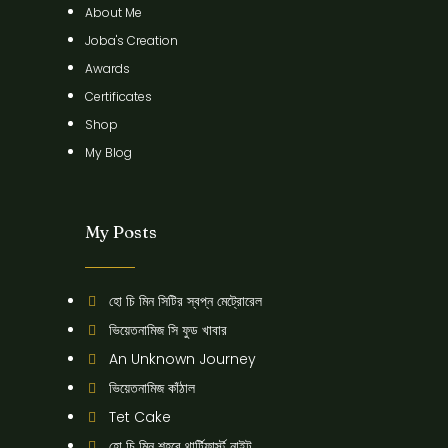
About Me
Joba's Creation
Awards
Certificates
Shop
My Blog
My Posts
হো চি মিন সিটির স্বপ্ন মেট্রোরেল
ভিয়েতনামিজ সি ফুড খাবার
An Unknown Journey
ভিয়েতনামিজ কাঁঠাল
Tet Cake
হো চি মিন শহরে থার্টিফার্স্ট নাইট