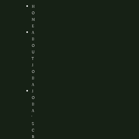
H
O
M
E
A
B
O
U
T
J
O
B
A
J
O
B
A
’
S
C
R