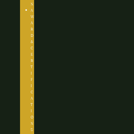
N
A
W
A
R
D
&
C
E
R
T
I
F
I
C
A
T
I
O
N
S